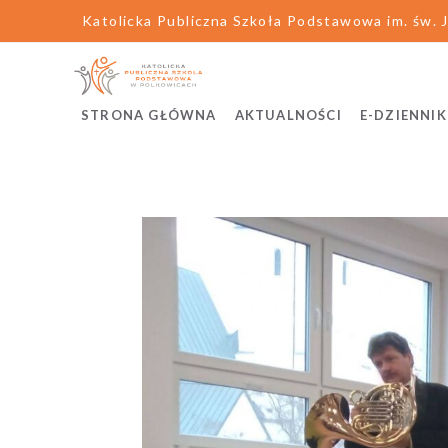
Katolicka Publiczna Szkoła Podstawowa im. św. J
STRONA GŁÓWNA
AKTUALNOŚCI
E-DZIENNIK