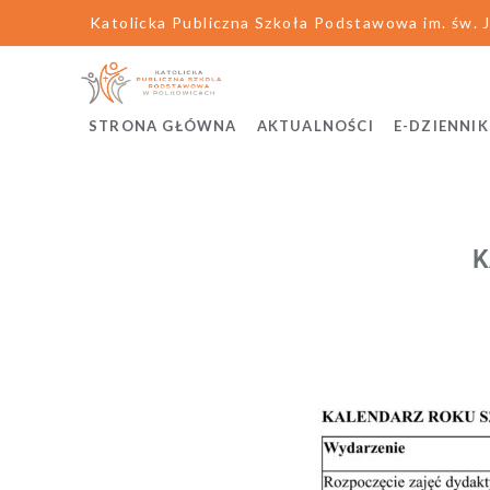
Katolicka Publiczna Szkoła Podstawowa im. św. J
STRONA GŁÓWNA
AKTUALNOŚCI
E-DZIENNIK
K