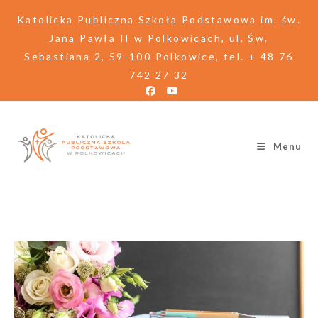
Katolicka Publiczna Szkoła Podstawowa im. św.
Jana Pawła II w Polkowicach, ul. Św.
Sebastiana 2, 59-100 Polkowice, tel. + 48 76
742 27 32
Menu