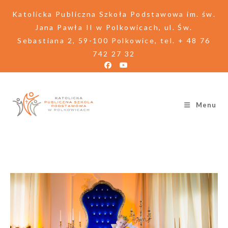
Katolicka Publiczna Szkoła Podstawowa im. św.
Jana Pawła II w Polkowicach, ul. Św.
Sebastiana 2, 59-100 Polkowice, tel. + 48 76
742 27 32
Menu