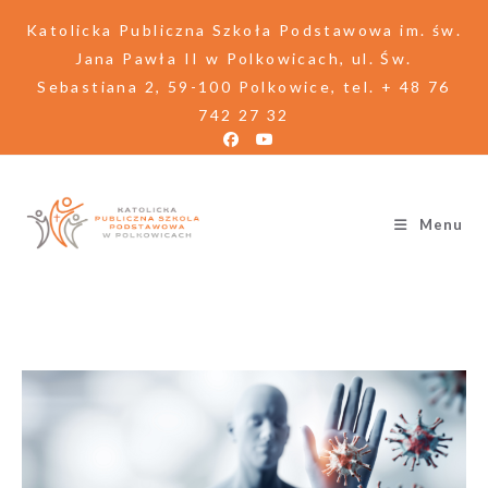
Katolicka Publiczna Szkoła Podstawowa im. św.
Jana Pawła II w Polkowicach, ul. Św.
Sebastiana 2, 59-100 Polkowice, tel. + 48 76
742 27 32
Menu