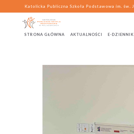
Katolicka Publiczna Szkoła Podstawowa im. św. J
STRONA GŁÓWNA
AKTUALNOŚCI
E-DZIENNIK