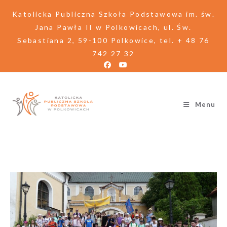
Katolicka Publiczna Szkoła Podstawowa im. św.
Jana Pawła II w Polkowicach, ul. Św.
Sebastiana 2, 59-100 Polkowice, tel. + 48 76
742 27 32
Menu