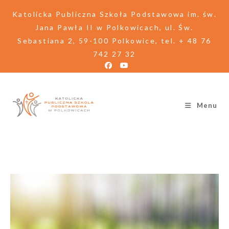
Katolicka Publiczna Szkoła Podstawowa im. św.
Jana Pawła II w Polkowicach, ul. Św.
Sebastiana 2, 59-100 Polkowice, tel. + 48 76
742 27 32
Menu