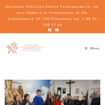
Katolicka Publiczna Szkoła Podstawowa im. św.
Jana Pawła II w Polkowicach, ul. Św.
Sebastiana 2, 59-100 Polkowice, tel. + 48 76
742 27 32
Menu