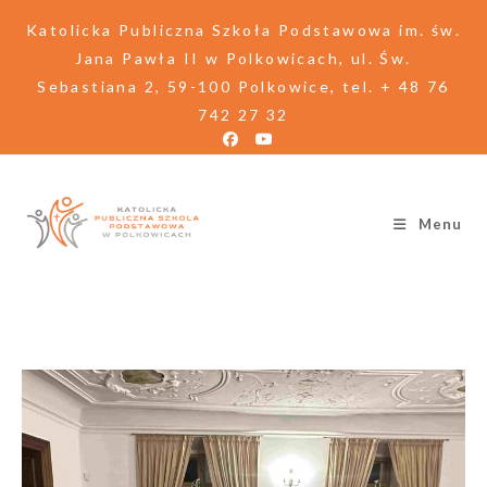
Katolicka Publiczna Szkoła Podstawowa im. św.
Jana Pawła II w Polkowicach, ul. Św.
Sebastiana 2, 59-100 Polkowice, tel. + 48 76
742 27 32
Menu