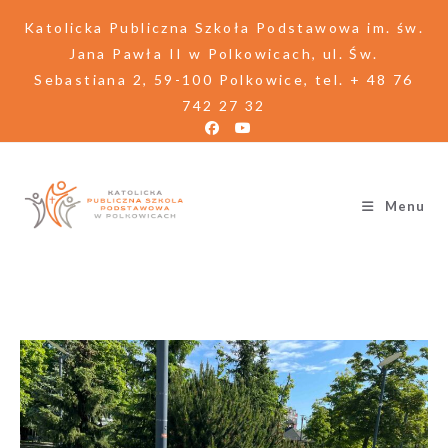
Katolicka Publiczna Szkoła Podstawowa im. św.
Jana Pawła II w Polkowicach, ul. Św.
Sebastiana 2, 59-100 Polkowice, tel. + 48 76
742 27 32
Menu