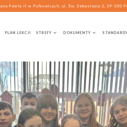
ana Pawła II w Polkowicach, ul. Św. Sebastiana 2, 59-100 Po
PLAN LEKCJI
STREFY
DOKUMENTY
STANDARD