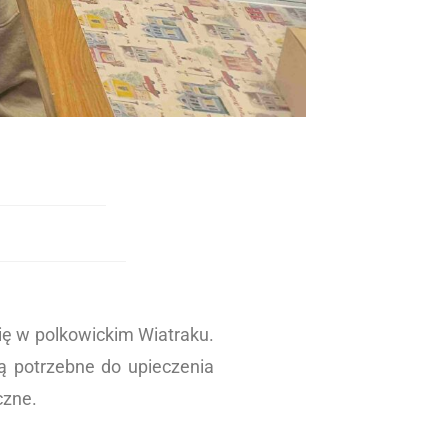
się w polkowickim Wiatraku.
są potrzebne do upieczenia
czne.