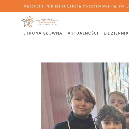
Katolicka Publiczna Szkoła Podstawowa im. św. J
STRONA GŁÓWNA
AKTUALNOŚCI
E-DZIENNIK