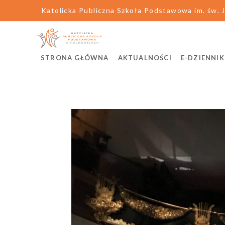
Katolicka Publiczna Szkoła Podstawowa im. św. J
STRONA GŁÓWNA
AKTUALNOŚCI
E-DZIENNIK