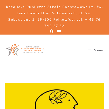
Katolicka Publiczna Szkoła Podstawowa im. św.
Jana Pawła II w Polkowicach, ul. Św.
Sebastiana 2, 59-100 Polkowice, tel. + 48 76
742 27 32
Menu