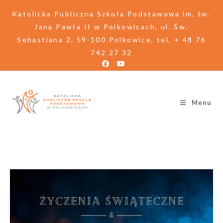
Katolicka Publiczna Szkoła Podstawowa im. św.
Jana Pawła II w Polkowicach, ul. Św.
Sebastiana 2, 59-100 Polkowice, tel. + 48 76
742 27 32
Menu