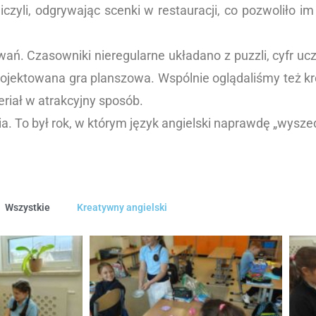
czyli, odgrywając scenki w restauracji, co pozwoliło i
ań. Czasowniki nieregularne układano z puzzli, cyfr uczy
ktowana gra planszowa. Wspólnie oglądaliśmy też krótk
riał w atrakcyjny sposób.
ia. To był rok, w którym język angielski naprawdę „wysze
Wszystkie
Kreatywny angielski