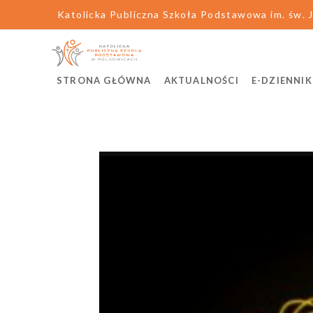
Katolicka Publiczna Szkoła Podstawowa im. św. J
STRONA GŁÓWNA
AKTUALNOŚCI
E-DZIENNIK