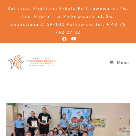
Katolicka Publiczna Szkoła Podstawowa im. św.
Jana Pawła II w Polkowicach, ul. Św.
Sebastiana 2, 59-100 Polkowice, tel. + 48 76
742 27 32
Menu