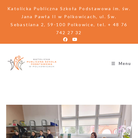
Katolicka Publiczna Szkoła Podstawowa im. św.
Jana Pawła II w Polkowicach, ul. Św.
Sebastiana 2, 59-100 Polkowice, tel. + 48 76
742 27 32
Menu