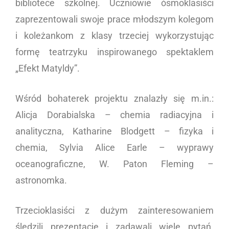
bibliotece szkolnej. Uczniowie ósmoklasiści
zaprezentowali swoje prace młodszym kolegom
i koleżankom z klasy trzeciej wykorzystując
formę teatrzyku inspirowanego spektaklem
„Efekt Matyldy”.
Wśród bohaterek projektu znalazły się m.in.:
Alicja Dorabialska – chemia radiacyjna i
analityczna, Katharine Blodgett – fizyka i
chemia, Sylvia Alice Earle – wyprawy
oceanograficzne, W. Paton Fleming –
astronomka.
Trzecioklasiści z dużym zainteresowaniem
śledzili prezentacje i zadawali wiele pytań.