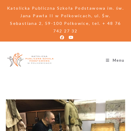
Katolicka Publiczna Szkoła Podstawowa im. św.
Jana Pawła II w Polkowicach, ul. Św.
Sebastiana 2, 59-100 Polkowice, tel. + 48 76
742 27 32
Menu