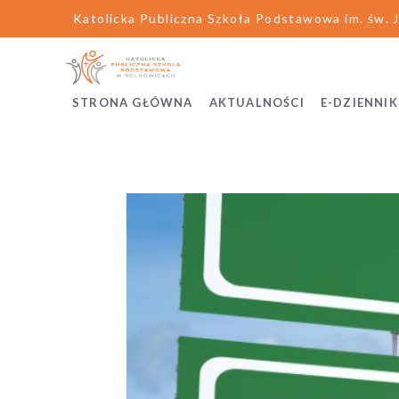
Katolicka Publiczna Szkoła Podstawowa im. św. J
STRONA GŁÓWNA
AKTUALNOŚCI
E-DZIENNIK