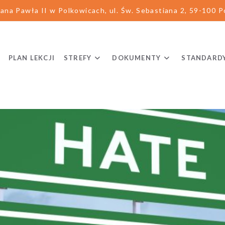
ana Pawła II w Polkowicach, ul. Św. Sebastiana 2, 59-100 Po
PLAN LEKCJI
STREFY
DOKUMENTY
STANDARD