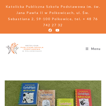
Katolicka Publiczna Szkoła Podstawowa im. św.
Jana Pawła II w Polkowicach, ul. Św.
Sebastiana 2, 59-100 Polkowice, tel. + 48 76
742 27 32
Menu