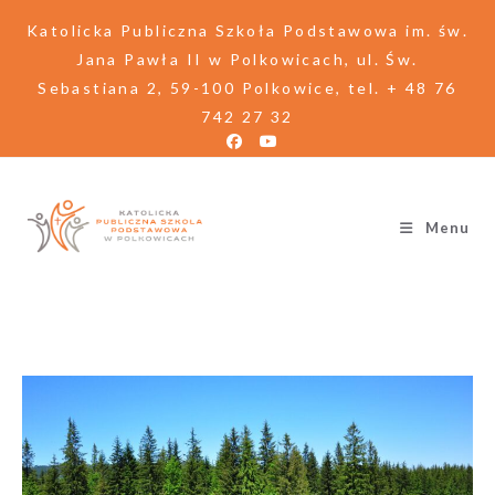
Katolicka Publiczna Szkoła Podstawowa im. św.
Jana Pawła II w Polkowicach, ul. Św.
Sebastiana 2, 59-100 Polkowice, tel. + 48 76
742 27 32
Menu