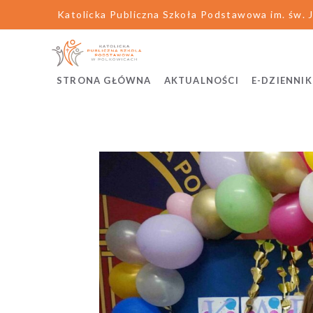
Katolicka Publiczna Szkoła Podstawowa im. św. J
STRONA GŁÓWNA
AKTUALNOŚCI
E-DZIENNIK