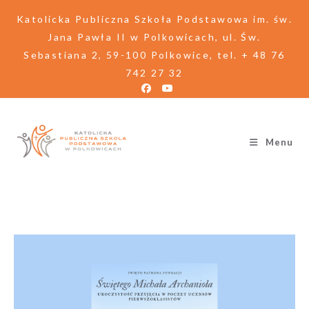
Katolicka Publiczna Szkoła Podstawowa im. św.
Jana Pawła II w Polkowicach, ul. Św.
Sebastiana 2, 59-100 Polkowice, tel. + 48 76
742 27 32
Menu